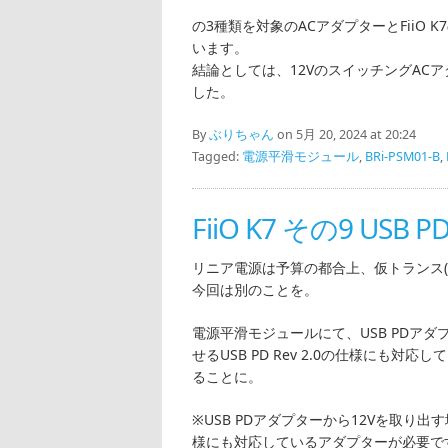
の3種類を対象のACアダプターとFiiO
います。
結論としては、12VのスイッチングACアダ
した。
By
ぶりちゃん
on 5月 20, 2024 at 20:24
Tagged:
電源平滑モジュール
,
BRi-PSM01-B
,
FiiO K7 その9 U
リニア電源は予算の都合上、仮トランス(Tal
今回は別のことを。
電源平滑モジュールにて、USB PDア
せるUSB PD Rev 2.0の仕様にも対
ることに。
※USB PDアダプターから12Vを取り出す場合
様にも対応しているアダプターが必要で