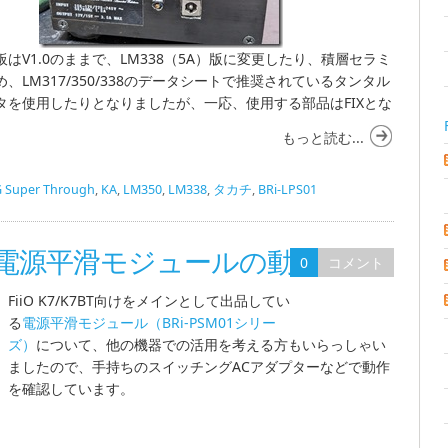
はV1.0のままで、LM338（5A）版に変更したり、積層セラミ
、LM317/350/338のデータシートで推奨されているタンタル
タを使用したりとなりましたが、一応、使用する部品はFIXとな
もっと読む...
 Super Through
,
KA
,
LM350
,
LM338
,
タカチ
,
BRi-LPS01
ーズ 電源平滑モジュールの動作確認
0
コメント
FiiO K7/K7BT向けをメインとして出品してい
る
電源平滑モジュール（BRi-PSM01シリー
ズ）
について、他の機器での活用を考える方もいらっしゃい
ましたので、手持ちのスイッチングACアダプターなどで動作
を確認しています。