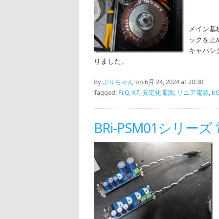
メイン基板
ックを止め
キャパシ
りました。
By
ぶりちゃん
on 6月 24, 2024 at 20:30
Tagged:
FiiO
,
K7
,
安定化電源
,
リニア電源
,
KG
BRi-PSM01シリ