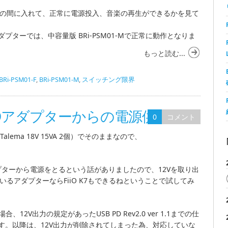
 K7の間に入れて、正常に電源投入、音楽の再生ができるかを見て
プターでは、中容量版 BRi-PSM01-Mで正常に動作となりま
もっと読む...
BRi-PSM01-F
,
BRi-PSM01-M
,
スイッチング限界
SB PDアダプターからの電源供給
0
コメント
ema 18V 15VA 2個）でそのままなので、
ダプターから電源をとるという話がありましたので、12Vを取り出
応しているアダプターならFiiO K7もできるねということで試してみ
、12V出力の規定があったUSB PD Rev2.0 ver 1.1までの仕
す。以降は、12V出力が削除されてしまった為、対応していな