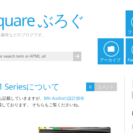
 Square ぶろぐ
フ
、趣味などのブログです。
アーカイブ
Fa
1 Seriesについて
0
コメント
も記載していきますが、
BRi-Audioの設計頒布
載しております。 そちらもご覧くださいね。