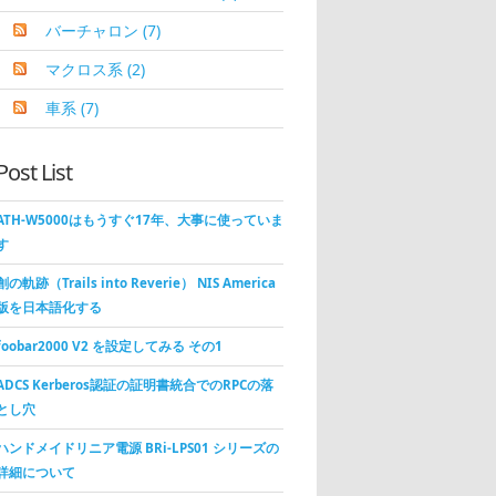
バーチャロン
(7)
マクロス系
(2)
車系
(7)
Post List
ATH-W5000はもうすぐ17年、大事に使っていま
す
創の軌跡（Trails into Reverie） NIS America
版を日本語化する
foobar2000 V2 を設定してみる その1
ADCS Kerberos認証の証明書統合でのRPCの落
とし穴
ハンドメイドリニア電源 BRi-LPS01 シリーズの
詳細について