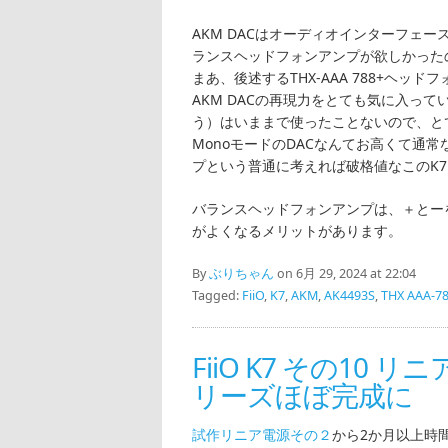
AKM DACはオーディオインターフェー
ランスヘッドフォンアンプが欲しかった
まあ、後述するTHX-AAA 788+ヘ
AKM DACの再現力をとても気に入ってい
う）はいままで使ったことないので、と
MonoモードのDACなんてお高くて通
プという普通に考えれば破格値なこのK
バランスヘッドフォンアンプは、＋とー
がよくなるメリットがあります。
By
ぶりちゃん
on 6月 29, 2024 at 22:04
Tagged:
FiiO
,
K7
,
AKM
,
AK4493S
,
THX AAA-7
FiiO K7 その10 リ
リーズほぼ完成に
試作リニア電源その２
から2か月以上時