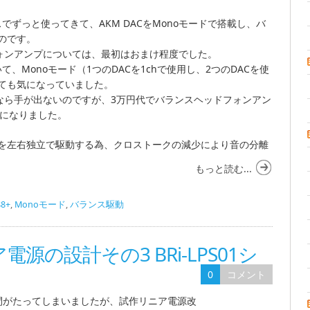
スでずっと使ってきて、AKM DACをMonoモードで搭載し、バ
のです。
ッドフォンアンプについては、最初はおまけ程度でした。
て、Monoモード（1つのDACを1chで使用し、2つのDACを使
ても気になっていました。
常なら手が出ないのですが、3万円代でバランスヘッドフォンアン
7になりました。
を左右独立で駆動する為、クロストークの減少により音の分離
もっと読む...
88+
,
Monoモード
,
バランス駆動
ニア電源の設計その3 BRi-LPS01シ
0
コメント
間がたってしまいましたが、試作リニア電源改