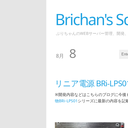
Brichan's
ぶりちゃんのWEBサーバー管理、開発
8
8月
リニア電源 BRi-LPS0
※開発内容などはこちらのブログに今後
物BRi-LPS01
シリーズに最新の内容を記