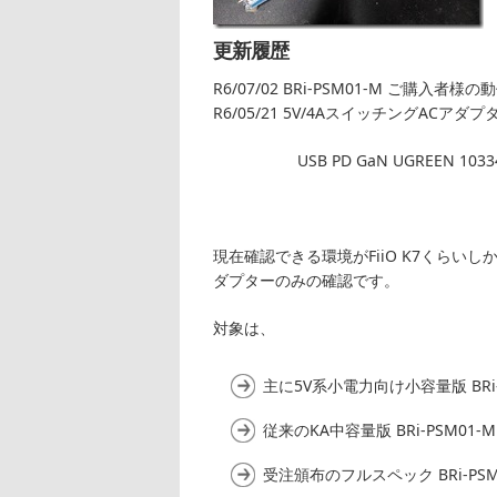
更新履歴
R6/07/02 BRi-PSM01-M ご購入者
R6/05/21 5V/4AスイッチングACアダ
USB PD GaN UGREEN 10334
現在確認できる環境がFiiO K7くらい
ダプターのみの確認です。
対象は、
主に5V系小電力向け小容量版 BRi-P
従来のKA中容量版 BRi-PSM01-M
受注頒布のフルスペック BRi-PSM0