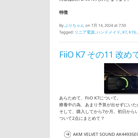
特徴
By
ぶりちゃん
on 7月 14, 2024 at 7:50
Tagged:
リニア電源
,
ハンドメイド
,
K7
,
K19
,
FiiO K7 その11 
あらためて、FiiO K7について。
療養中の為、あまり予算が出せずにいた
そして、購入してから7か月。初日からい
ついて2点にまとめて？
AKM VELVET SOUND AK4