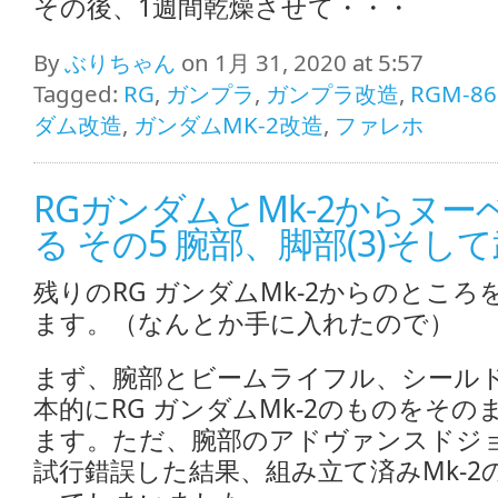
その後、1週間乾燥させて・・・
By
ぶりちゃん
on 1月 31, 2020 at 5:57
Tagged:
RG
,
ガンプラ
,
ガンプラ改造
,
RGM-86
ダム改造
,
ガンダムMK-2改造
,
ファレホ
RGガンダムとMk-2からヌ
る その5 腕部、脚部(3)そし
残りのRG ガンダムMk-2からのとこ
ます。（なんとか手に入れたので）
まず、腕部とビームライフル、シール
本的にRG ガンダムMk-2のものをそ
ます。ただ、腕部のアドヴァンスドジ
試行錯誤した結果、組み立て済みMk-