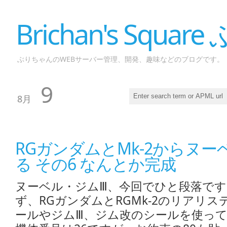
Brichan's Squar
ぶりちゃんのWEBサーバー管理、開発、趣味などのブログです。
9
8月
RGガンダムとMk-2からヌ
る その6 なんとか完成
ヌーベル・ジムⅢ、今回でひと段落で
ず、RGガンダムとRGMk-2のリアリ
ールやジムⅢ、ジム改のシールを使っ