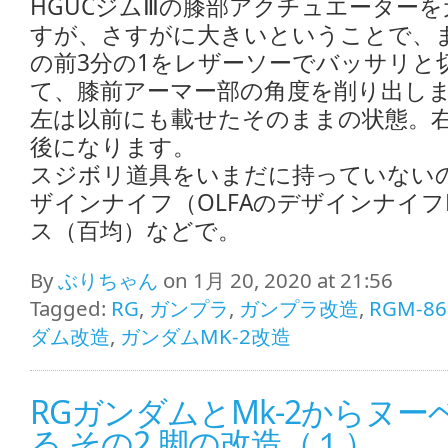
HGUCジムⅢの膝部アクチュエーター
すが、さすがに大きいということで、
の前3分の1をレザーソーでバッサリと
て、膝前アーマー部の角度を削り出し
左は以前にも載せたそのままの状態。
後になります。
スジボリ道具をいまだに持っていない
ザインナイフ（OLFAのデザインナイフ
ス（百均）などで。
By
ぶりちゃん
on 1月 20, 2020 at 21:56
Tagged:
RG
,
ガンプラ
,
ガンプラ改造
,
RGM-86
ダム改造
,
ガンダムMK-2改造
RGガンダムとMk-2からヌ
る その2 脚の改造（１）