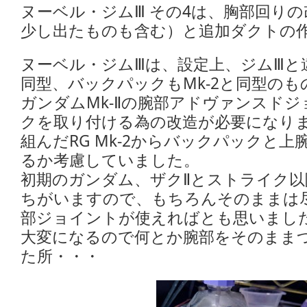
ヌーベル・ジムⅢ その4は、胸部回りの
少し出たものも含む）と追加ダクトの
ヌーベル・ジムⅢは、設定上、ジムⅢと違
同型、バックパックもMk-2と同型のも
ガンダムMk-Ⅱの腕部アドヴァンスド
クを取り付ける為の改造が必要になり
組んだRG Mk-2からバックパックと
るか考慮していました。
初期のガンダム、ザクⅡとストライク以
ちがいますので、もちろんそのままは尽
部ジョイントが使えればとも思いまし
大変になるので何とか腕部をそのまま
た所・・・