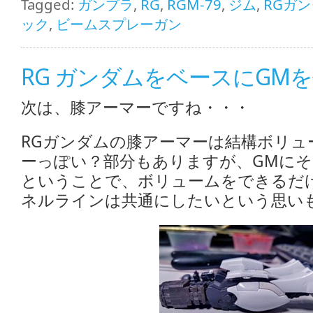
Tagged:
ガンプラ
,
RG
,
RGM-79
,
ジム
,
RGガ
ック
,
ビームスプレーガン
RG ガンダムをベースにGMを
次は、膝アーマーですね・・・
RGガンダムの膝アーマーは結構ボリュ
ーっぽい？部分もありますが、GMに
ということで、ボリュームをできるだ
ネルラインは共通にしたいという思い