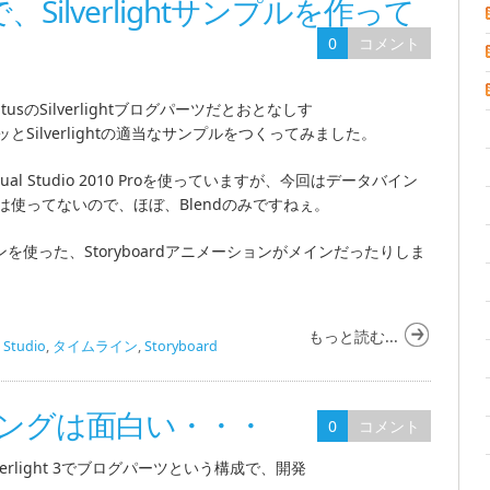
dioで、Silverlightサンプルを作って
0
コメント
sのSilverlightブログパーツだとおとなしす
Silverlightの適当なサンプルをつくってみました。
SP1とVisual Studio 2010 Proを使っていますが、今回はデータバイン
使ってないので、ほぼ、Blendのみですねぇ。
を使った、Storyboardアニメーションがメインだったりしま
もっと読む...
l Studio
,
タイムライン
,
Storyboard
ングは面白い・・・
0
コメント
lverlight 3でブログパーツという構成で、開発