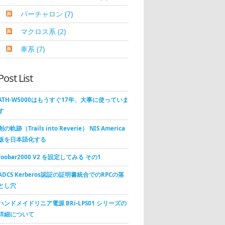
バーチャロン
(7)
マクロス系
(2)
車系
(7)
Post List
ATH-W5000はもうすぐ17年、大事に使っていま
す
創の軌跡（Trails into Reverie） NIS America
版を日本語化する
foobar2000 V2 を設定してみる その1
ADCS Kerberos認証の証明書統合でのRPCの落
とし穴
ハンドメイドリニア電源 BRi-LPS01 シリーズの
詳細について