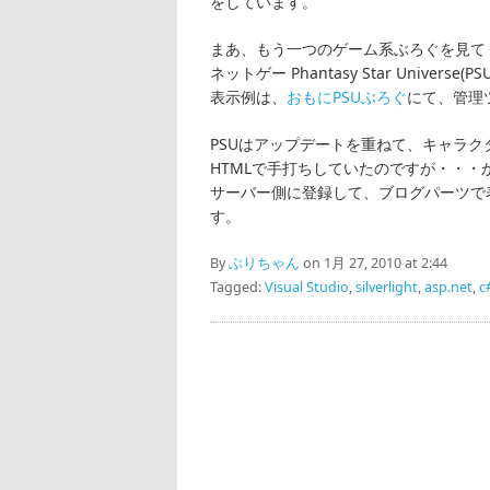
をしています。
まあ、もう一つのゲーム系ぶろぐを見て
ネットゲー Phantasy Star Univ
表示例は、
おもにPSUぶろぐ
にて、管理
PSUはアップデートを重ねて、キャラ
HTMLで手打ちしていたのですが・・
サーバー側に登録して、ブログパーツで
す。
By
ぶりちゃん
on 1月 27, 2010 at 2:44
Tagged:
Visual Studio
,
silverlight
,
asp.net
,
c