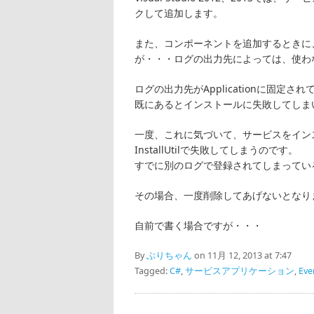
クして追加します。
また、コンポーネントを追加するときに、
が・・・ログの出力先によっては、使わ
ログの出力先がApplicationに固定され
既にあるとインストールに失敗してしま
一度、これに気づいて、サービスをイン
InstallUtilで失敗してしまうのです。
すでに別のログで登録されてしまってい
その場合、一度削除してあげないとなり
自前で書く場合ですが・・・
By
ぶりちゃん
on 11月 12, 2013 at 7:47
Tagged:
C#
,
サービスアプリケーション
,
Eve