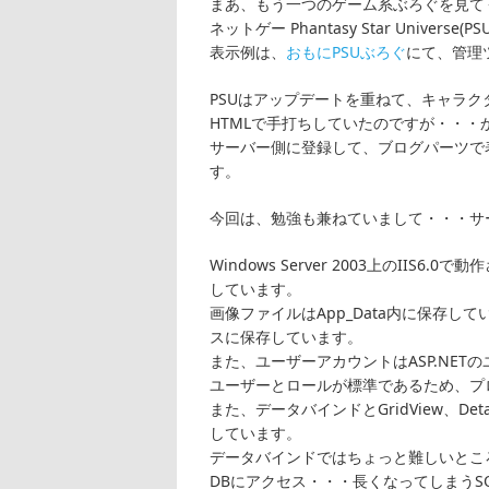
まあ、もう一つのゲーム系ぶろぐを見て
ネットゲー Phantasy Star Univ
表示例は、
おもにPSUぶろぐ
にて、管理
PSUはアップデートを重ねて、キャラ
HTMLで手打ちしていたのですが・・
サーバー側に登録して、ブログパーツで
す。
今回は、勉強も兼ねていまして・・・サーバ
Windows Server 2003上のII
しています。
画像ファイルはApp_Data内に保存しています
スに保存しています。
また、ユーザーアカウントはASP.NE
ユーザーとロールが標準であるため、プ
また、データバインドとGridView、Details
しています。
データバインドではちょっと難しいところで
DBにアクセス・・・長くなってしまうSQL