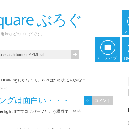
 Square ぶろぐ
フ
、趣味などのブログです。
アーカイブ
Fa
m.Drawingじゃなくて、WPFはつかえるのかな？
|
た＞＜
ングは面白い・・・
0
コメント
lverlight 3でブログパーツという構成で、開発