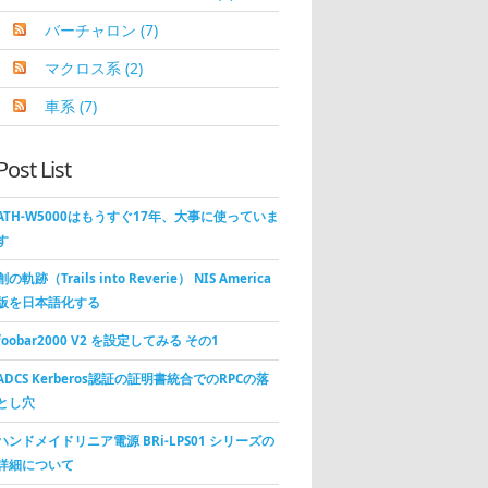
バーチャロン
(7)
マクロス系
(2)
車系
(7)
Post List
ATH-W5000はもうすぐ17年、大事に使っていま
す
創の軌跡（Trails into Reverie） NIS America
版を日本語化する
foobar2000 V2 を設定してみる その1
ADCS Kerberos認証の証明書統合でのRPCの落
とし穴
ハンドメイドリニア電源 BRi-LPS01 シリーズの
詳細について