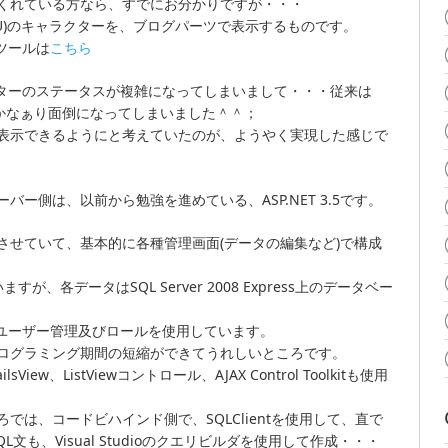
くれている方なら、すでにお分かりですが・・・
erse(PSU)のキャラクターを、ブログパーツで表示するものです。
ツールは
こちら
クターのステータスが複雑になってしまいまして・・・従来は
・かなぁり面倒になってしまいました＾＾；
表示できるようにと考えていたのが、ようやく実現した感じで
ー側は、以前から勉強を進めている、ASP.NET 3.5です。
S6.0で動作させていて、基本的に各種管理画面(データの編集など)で構成
が、各データはSQL Server 2008 Express上のデータベー
Tのユーザー管理及びロールを使用しています。
ログラミング期間の短縮ができてうれしいところです。
View、ListViewコントロール、AJAX Control Toolkitも使用
は、コードビハインド側で、SQLClientを使用して、直で
文も、Visual Studioのクエリビルダを使用して作成・・・