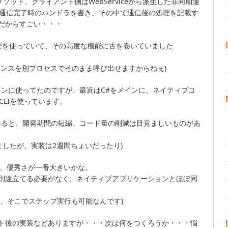
のメソッド、クライアント側はWebServiceから派生した非同期通
、通信完了時のハンドラを書き、その中で通信後の処理を記載す
だからすごい・・・
ート処理を使っていて、その高度な機能に舌を巻いていました
ンスタンスを別プロセスでそのまま呼び出せますからねぇ)
インに使ってたのですが、最近はC#をメインに、ネイティブコ
CLIを使っています。
比べると、開発期間の短縮、コード量の削減は目覚ましいものがあ
ましたが、実装は2週間ちょいだったり)
高機能、優秀さが一番大きいかな。
バーを別途立てる必要がなく、ネイティブアプリケーションとほぼ同
、そこでステップ実行も可能なんです)
ト後の実装などありますが・・・次は何をつくろうか・・・悩