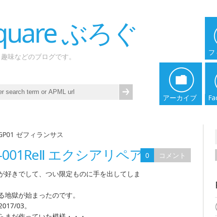
 Square ぶろぐ
フ
、趣味などのブログです。
アーカイブ
Fa
78GP01 ゼフィランサス
-001ReⅡ エクシアリペアⅡ
0
コメント
が好きでして、つい限定ものに手を出してしま
る地獄が始まったのです。
17/03。
らまだ作っていた模様・・・