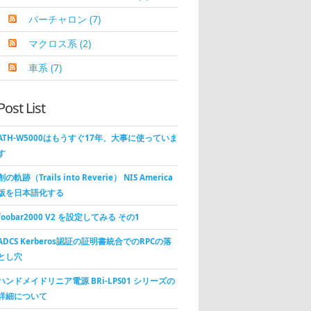
バーチャロン
(7)
マクロス系
(2)
車系
(7)
Post List
ATH-W5000はもうすぐ17年、大事に使っていま
す
創の軌跡（Trails into Reverie） NIS America
版を日本語化する
foobar2000 V2 を設定してみる その1
ADCS Kerberos認証の証明書統合でのRPCの落
とし穴
ハンドメイドリニア電源 BRi-LPS01 シリーズの
詳細について