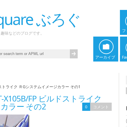
 Square ぶろぐ
フ
、趣味などのブログです。
アーカイブ
Fa
|
ビルドストライク ＲGシステムイメージカラー その1
T-X105B/FP ビルドストライク
カラー その2
0
コメント