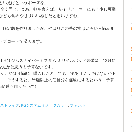
といえばというポーズを。
は全く同じ。まあ、欲を言えば、サイドアーマーにもう少し可動
なども含めやはりいい感じだと思いますね。
、限定版を作りましたが、やはりこの手の物はいろいろ悩みま
ップコートで済みます。
11月はジムスナイパーカスタム ミサイルポッド装備型、12月に
になんかと思うも予算ないです。
せん。やはり悩む。購入したとしても、艶ありメッキはなんか下
・・そうすると、半額以上の価格分を無駄にするという、予算
GM系も作りたいの）
ストライク
,
RGシステムイメージカラー
,
ファレホ