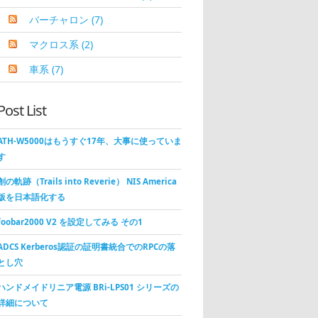
バーチャロン
(7)
マクロス系
(2)
車系
(7)
Post List
ATH-W5000はもうすぐ17年、大事に使っていま
す
創の軌跡（Trails into Reverie） NIS America
版を日本語化する
foobar2000 V2 を設定してみる その1
ADCS Kerberos認証の証明書統合でのRPCの落
とし穴
ハンドメイドリニア電源 BRi-LPS01 シリーズの
詳細について