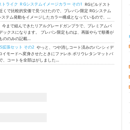
ビルドストライク ＲGシステムイメージカラー その1
RGビルドスト
近くで比較的安価で見つけたので、プレバン限定 RGシステム
システム発動をイメージしたカラー構成となっているので、...
今まで組んできたリアルグレードガンプラで、プレミアムバ
デックスになります。 プレバン限定ものは、再販やらで順番が
ののみの記載...
BS拡張セット その2
やっと、つや消しコート済みのバンシィデ
ロイモードへ変身させたときにファレホ ポリウレタンマットバ
、コートを全部はがしました...