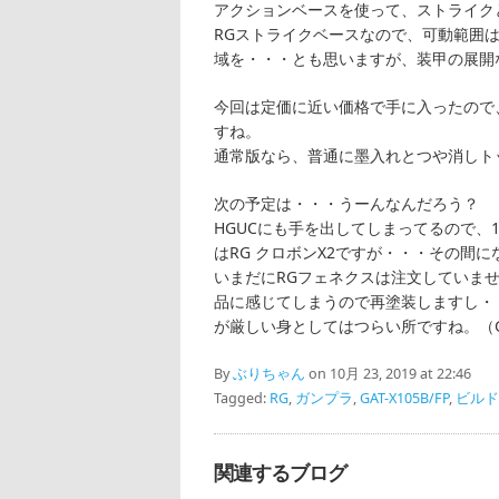
アクションベースを使って、ストライク
RGストライクベースなので、可動範囲
域を・・・とも思いますが、装甲の展開
今回は定価に近い価格で手に入ったので
すね。
通常版なら、普通に墨入れとつや消しト
次の予定は・・・うーんなんだろう？
HGUCにも手を出してしまってるので、
はRG クロボンX2ですが・・・その間
いまだにRGフェネクスは注文していま
品に感じてしまうので再塗装しますし・
が厳しい身としてはつらい所ですね。（
By
ぶりちゃん
on 10月 23, 2019 at 22:46
Tagged:
RG
,
ガンプラ
,
GAT-X105B/FP
,
ビルド
関連するブログ