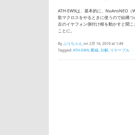
ATH-EW9は、基本的に、NuAnsNEO（W1
歌マクロスをやるときに使うので結構つ
左のイヤフォン側付け根を動かすと聞こ
ことに。
By
ぶりちゃん
on 2月 16, 2019 at 1:49
Tagged:
ATH-EW9
,
断線
,
分解
,
リケーブル