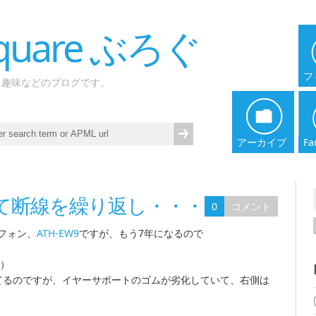
 Square ぶろぐ
フ
、趣味などのブログです。
アーカイブ
Fa
にして断線を繰り返し・・・
0
コメント
フォン、
ATH-EW9
ですが、もう7年になるので
）
てるのですが、イヤーサポートのゴムが劣化していて、右側は