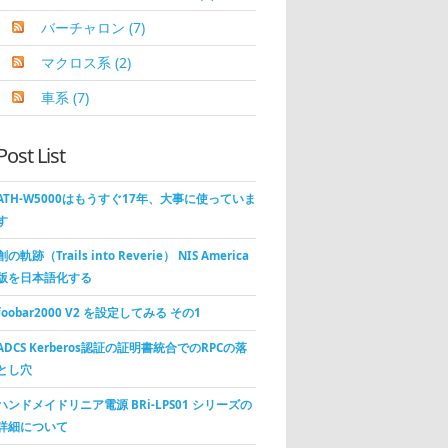
バーチャロン
(7)
マクロス系
(2)
車系
(7)
Post List
ATH-W5000はもうすぐ17年、大事に使っていま
す
創の軌跡（Trails into Reverie） NIS America
版を日本語化する
foobar2000 V2 を設定してみる その1
ADCS Kerberos認証の証明書統合でのRPCの落
とし穴
ハンドメイドリニア電源 BRi-LPS01 シリーズの
詳細について