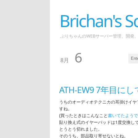
Brichan's
ぶりちゃんのWEBサーバー管理、開発
6
8月
ATH-EW9 7年目
うちのオーディオテクニカの耳掛けイヤ
すね。
(買ったときはこんなこと
書いてたようで
貼り換え式のイヤーパッドは1度交換し
とうとう切れました。
そのうち、部品取り寄せないとね。