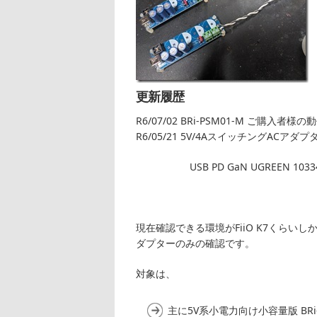
更新履歴
R6/07/02 BRi-PSM01-M ご購入者
R6/05/21 5V/4AスイッチングACアダ
USB PD GaN UGREEN 10334
現在確認できる環境がFiiO K7くらい
ダプターのみの確認です。
対象は、
主に5V系小電力向け小容量版 BRi-P