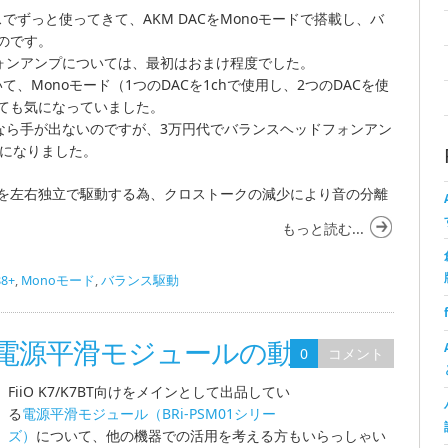
スでずっと使ってきて、AKM DACをMonoモードで搭載し、バ
のです。
ッドフォンアンプについては、最初はおまけ程度でした。
て、Monoモード（1つのDACを1chで使用し、2つのDACを使
ても気になっていました。
常なら手が出ないのですが、3万円代でバランスヘッドフォンアン
7になりました。
を左右独立で駆動する為、クロストークの減少により音の分離
もっと読む...
88+
,
Monoモード
,
バランス駆動
ーズ 電源平滑モジュールの動作確認
0
コメント
FiiO K7/K7BT向けをメインとして出品してい
る
電源平滑モジュール（BRi-PSM01シリー
ズ）
について、他の機器での活用を考える方もいらっしゃい