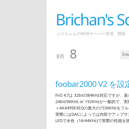
Brichan's
ぶりちゃんのWEBサーバー管理、開発
8
8月
foobar2000 V2 
FiiO K7は 32bit/384KHz対応です
24bit/96KHz or 192KHzが一般的で、実
＋AK4499EXEQの最大の1536KH
実際にはDACによっては内部でアップサ
LEDで水色（16/44KHz)で実際の性