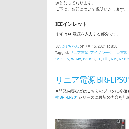
源となっております。
以下に、各部について説明いたします。
IECインレット
まずはAC電源を入力する部分です。
By
ぶりちゃん
on 7月 15, 2024 at 8:37
Tagged:
リニア電源
,
アイソレーション電源
OS-CON
,
WIMA
,
Bourns
,
TE
,
FiiO
,
K19
,
K5 Pr
リニア電源 BRi-LPS0
※開発内容などはこちらのブログに今後
物BRi-LPS01
シリーズに最新の内容を記