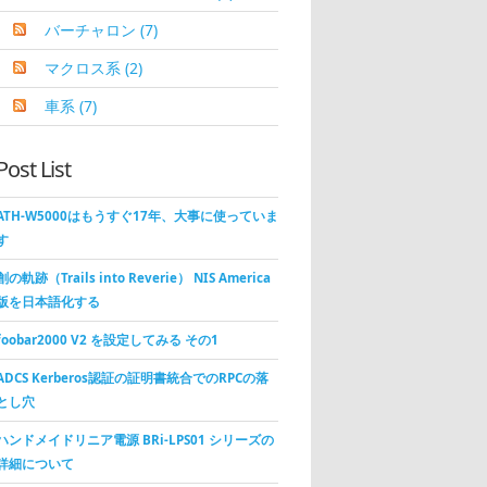
バーチャロン
(7)
マクロス系
(2)
車系
(7)
Post List
ATH-W5000はもうすぐ17年、大事に使っていま
す
創の軌跡（Trails into Reverie） NIS America
版を日本語化する
foobar2000 V2 を設定してみる その1
ADCS Kerberos認証の証明書統合でのRPCの落
とし穴
ハンドメイドリニア電源 BRi-LPS01 シリーズの
詳細について