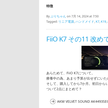
特徴
By
ぶりちゃん
on 7月 14, 2024 at 7:50
Tagged:
リニア電源
,
ハンドメイド
,
K7
,
K19
,
FiiO K7 その11 
あらためて、FiiO K7について。
療養中の為、あまり予算が出せずにいた
そして、購入してから7か月。初日からい
ついて2点にまとめて？
AKM VELVET SOUND AK4