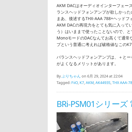
AKM DACはオーディオインターフェー
ランスヘッドフォンアンプが欲しかった
まあ、後述するTHX-AAA 788+ヘ
AKM DACの再現力をとても気に入ってい
う）はいままで使ったことないので、と
MonoモードのDACなんてお高くて通
プという普通に考えれば破格値なこのK
バランスヘッドフォンアンプは、＋とー
がよくなるメリットがあります。
By
ぶりちゃん
on 6月 29, 2024 at 22:04
Tagged:
FiiO
,
K7
,
AKM
,
AK4493S
,
THX AAA-7
BRi-PSM01シリ