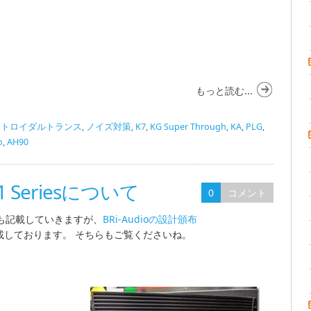
もっと読む...
,
トロイダルトランス
,
ノイズ対策
,
K7
,
KG Super Through
,
KA
,
PLG
,
o
,
AH90
1 Seriesについて
0
コメント
も記載していきますが、
BRi-Audioの設計頒布
載しております。 そちらもご覧くださいね。