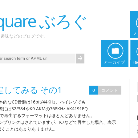
 Square ぶろぐ
フ
、趣味などのブログです。
アーカイブ
Fa
を設定してみる その1
0
コメント
が、基本的なCD音源は16bit/44KHz、ハイレゾでも
際には32/384やK9 AKMの768KHz AK4191EQ
zをフルで再生するフォーマットはほとんどありません。
ンプリングはされていますが、K7などで再生した場合、表示
能を聴くことはあまりありません。