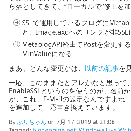
ら落としてきて、”ローカルで”修正を
SSLで運用しているブログにMetab
と、Image.axdへのリンクが非SS
MetablogAPI経由でPostを変
MinValueになる
まあ、どんな変更かは、
以前の記事
を
一応、このままだとアレかなと思って、Set
EnableSSLというのを使うのが、名
が、これ、E-Mailの設定なんですよ
を追加して一応書き換えています。
By
ぶりちゃん
on 7月 17, 2019 at 21:08
Tagged:
blogengine.net
,
Windows Live Writ