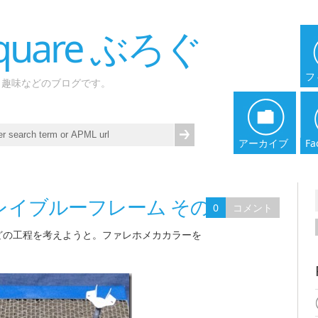
 Square ぶろぐ
フ
、趣味などのブログです。
アーカイブ
Fa
ストレイブルーフレーム その4
0
コメント
どの工程を考えようと。ファレホメカカラーを