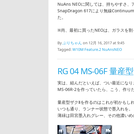
NuAns NEOに関しては、持ちやす
SnapDragon 617により無線Cont
た。
※尚、最初に買ったNEOは、ガラスを
By
ぶりちゃん
on 12月 16, 2017 at 9:45
Tagged:
W10M Feature.2 NuAnsNEO
RG 04 MS-06F 量産
実は、組んだといえば、つい最近になります。
MS-06R-2を作っていたら、こう、作
量産型ザクⅡを作るのはこれが初かもし
いつも通り、ランナー状態で墨入れを。
薄緑は田宮墨入れグレー、その他濃いめ