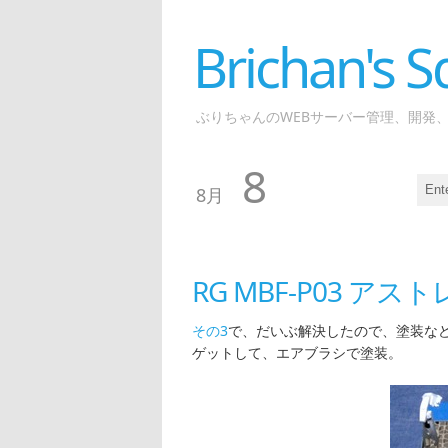
Brichan's
ぶりちゃんのWEBサーバー管理、開発
8
8月
RG MBF-P03 ア
その3
で、だいぶ解決したので、塗装な
ゲットして、エアブラシで塗装。