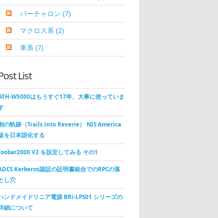
バーチャロン
(7)
マクロス系
(2)
車系
(7)
Post List
ATH-W5000はもうすぐ17年、大事に使っていま
す
創の軌跡（Trails into Reverie） NIS America
版を日本語化する
foobar2000 V2 を設定してみる その1
ADCS Kerberos認証の証明書統合でのRPCの落
とし穴
ハンドメイドリニア電源 BRi-LPS01 シリーズの
詳細について