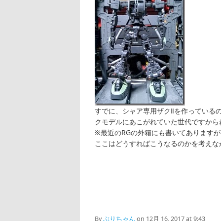
すでに、シャア専用ザクⅡを作っている
クモデルにあこがれていた世代ですから
※最近のRGの外箱にも書いてあります
ここはどうすればこうなるのかを考えな
By
ぶりちゃん
on 12月 16, 2017 at 9:43