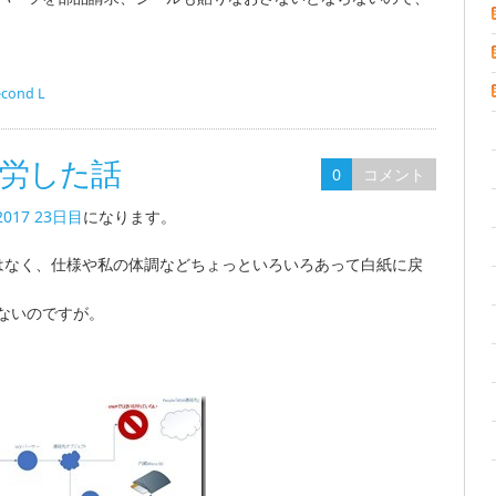
econd L
で苦労した話
0
コメント
 2017 23日目
になります。
はなく、仕様や私の体調などちょっといろいろあって白紙に戻
ないのですが。