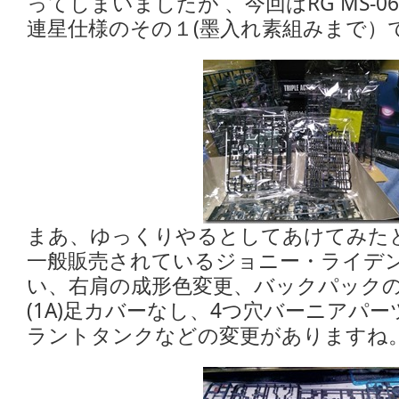
ってしまいましたが 、今回はRG MS-06R
連星仕様のその１(墨入れ素組みまで）
まあ、ゆっくりやるとしてあけてみた
一般販売されているジョニー・ライデン仕様
い、右肩の成形色変更、バックパック
(1A)足カバーなし、4つ穴バーニアパ
ラントタンクなどの変更がありますね