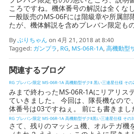
ころですね。機体番号の解説は全くな
一般販売のMS-06Fには階級章や所属
たが、機体解説を含めプレバン限定も
By
ぶりちゃん
on 4月 21, 2018 at 8:40
Tagged:
ガンプラ
,
RG
,
MS-06R-1A
,
高機動型ザ
関連するブログ
RG プレバン限定 MS-06R-1A 高機動型ザクⅡ 黒い三連星仕様 その
みまで終わったMS-06R-1Aにリアリ
ていきました。 今回は、隊長機なので
体番号は03ですねぇ。 前にも書きました
RG プレバン限定 MS-06R-1A 高機動型ザクⅡ黒い三連星仕様 そ
さて、残りのマッシュ機、オルテガ機