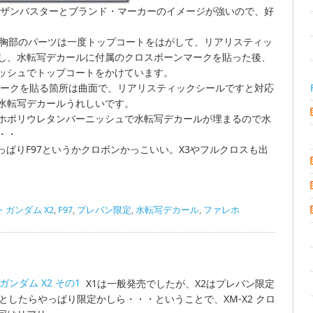
1はザンバスターとブランド・マーカーのイメージが強いので、好
、胸部のパーツは一度トップコートをはがして、リアリスティッ
し、水転写デカールに付属のクロスボーンマークを貼った後、
ッシュでトップコートをかけています。
ンマークを貼る箇所は曲面で、リアリスティックシールですと対応
水転写デカールうれしいです。
ホポリウレタンバーニッシュで水転写デカールが埋まるので水
・・
っぱりF97というかクロボンかっこいい。X3やフルクロスも出
ガンダム X2
,
F97
,
プレバン限定
,
水転写デカール
,
ファレホ
ガンダム X2 その1
X1は一般発売でしたが、X2はプレバン限定
としたらやっぱり限定かしら・・・ということで、XM-X2 クロ