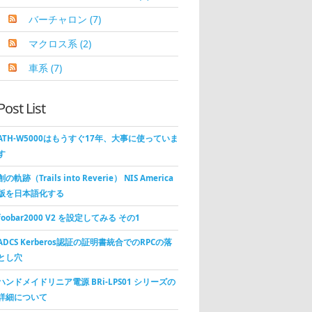
バーチャロン
(7)
マクロス系
(2)
車系
(7)
Post List
ATH-W5000はもうすぐ17年、大事に使っていま
す
創の軌跡（Trails into Reverie） NIS America
版を日本語化する
foobar2000 V2 を設定してみる その1
ADCS Kerberos認証の証明書統合でのRPCの落
とし穴
ハンドメイドリニア電源 BRi-LPS01 シリーズの
詳細について