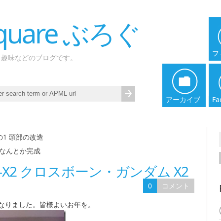
 Square ぶろぐ
フ
、趣味などのブログです。
アーカイブ
Fa
の1 頭部の改造
|
 なんとか完成
-X2 クロスボーン・ガンダム X2
0
コメント
なりました。皆様よいお年を。