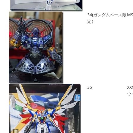
34(ガンダムベース限
M
定）
35
XX
ウ