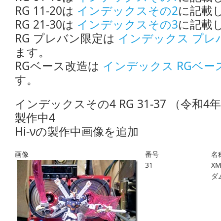
RG 11-20は
インデックスその2
に記載
RG 21-30は
インデックスその3
に記載
RG プレバン限定は
インデックス プレ
ます。
RGベース改造は
インデックス RGベー
す。
インデックスその4 RG 31-37 （令和4
製作中4
Hi-νの製作中画像を追加
画像
番号
名
31
X
ダム