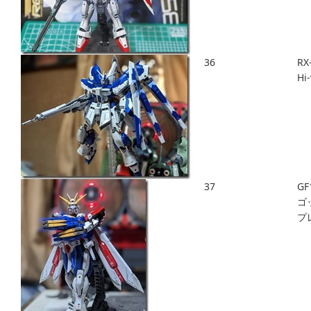
36
RX
H
37
GF
ゴ
プ