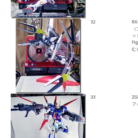
32
RX
（
ッ
Fi
む
33
ZG
フ